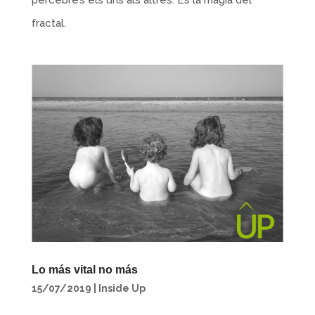
percebre’s els uns als altres. És la màgia del
fractal.
Lo más vital no más
15/07/2019
|
Inside Up