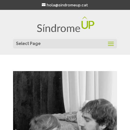
hola@sindromeup.cat
Select Page