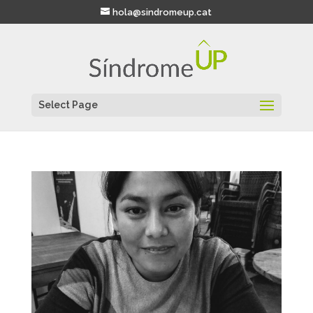
hola@sindromeup.cat
Select Page