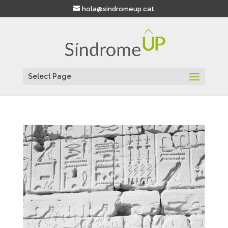
hola@sindromeup.cat
Select Page