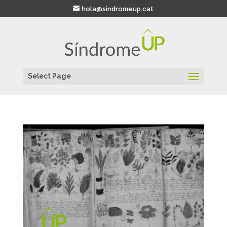
hola@sindromeup.cat
Select Page