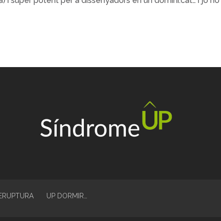
ta) i súper potent per a dissenyadors en un domini.cat… i jo no
TERUPTURA
UP DORMIR…