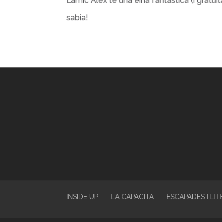
L’amic Àlex té una eina fantàstica (i gratuï
sabia!
INSIDE UP
LA CAPACITA
ESCAPADES I LI