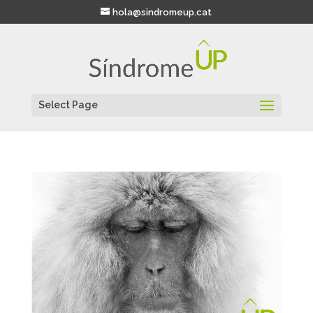
hola@sindromeup.cat
Select Page