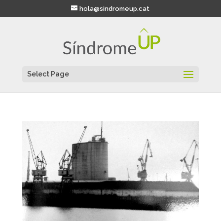
hola@sindromeup.cat
Select Page