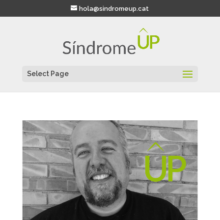
hola@sindromeup.cat
Select Page